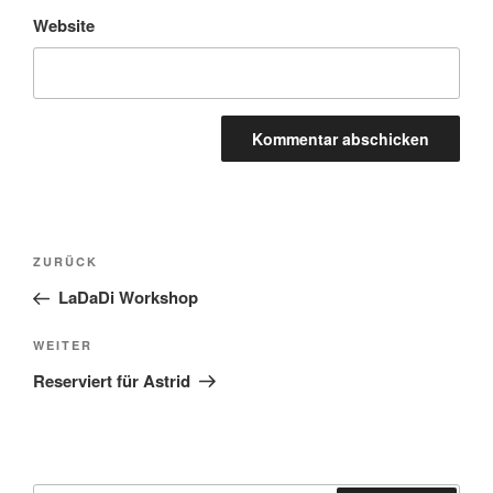
Website
Beitragsnavigation
Vorheriger
ZURÜCK
Beitrag
LaDaDi Workshop
Nächster
WEITER
Beitrag
Reserviert für Astrid