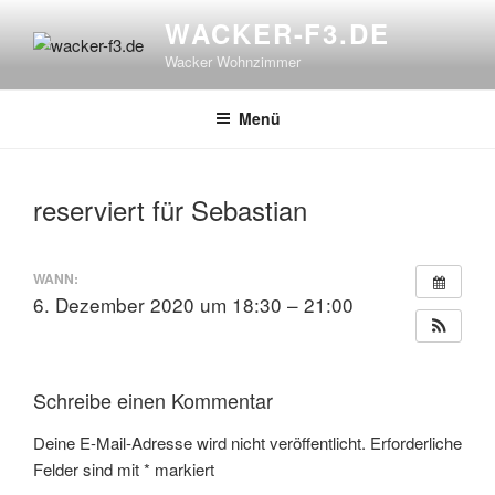
Zum
WACKER-F3.DE
Inhalt
Wacker Wohnzimmer
springen
Menü
reserviert für Sebastian
WANN:
6. Dezember 2020 um 18:30 – 21:00
Schreibe einen Kommentar
Deine E-Mail-Adresse wird nicht veröffentlicht.
Erforderliche
Felder sind mit
*
markiert