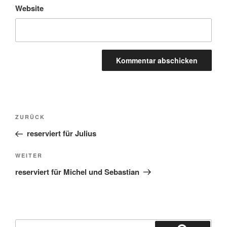
Website
Beitragsnavigation
Vorheriger
ZURÜCK
Beitrag
reserviert für Julius
Nächster
WEITER
Beitrag
reserviert für Michel und Sebastian
Suchen