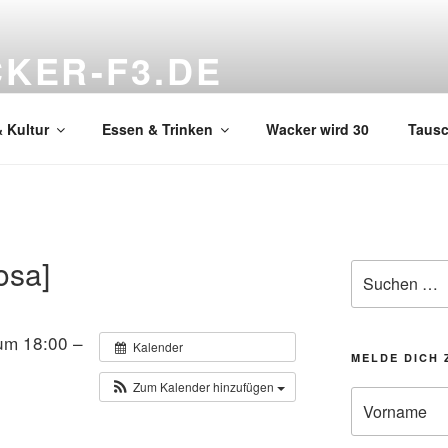
KER-F3.DE
hnzimmer
 Kultur
Essen & Trinken
Wacker wird 30
Taus
osa]
Suchen
nach:
um 18:00 –
Kalender
MELDE DICH 
Zum Kalender hinzufügen