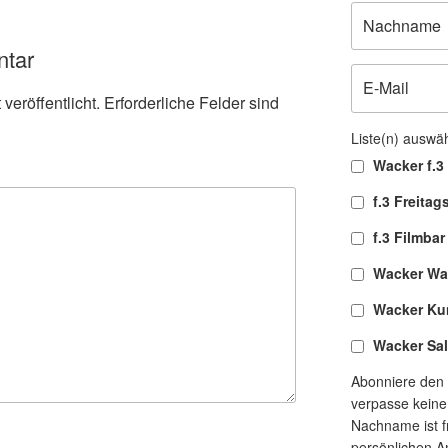
ntar
veröffentlicht.
Erforderliche Felder sind
Liste(n) auswä
Wacker f.3 
f.3 Freitag
f.3 Filmbar
Wacker Wa
Wacker Ku
Wacker Sa
Abonniere den 
verpasse keine
Nachname ist fr
persönlichen A