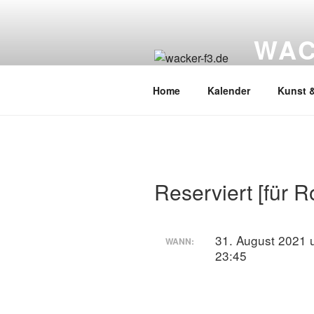
Zum
Inhalt
WAC
springen
Wacker Wo
Home
Kalender
Kunst &
Reserviert [für R
31. August 2021 
WANN:
23:45