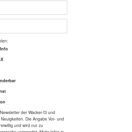
hlen:
Info
sX
nderbar
nst
lon
Newsletter der Wacker-f3 und
 Neuigkeiten. Die Angabe Vor- und
eiwillig und wird nur zu
nsprache verwendet. Mehr Infos in