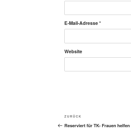
E-Mail-Adresse
*
Website
Beitragsnavigation
Vorheriger
ZURÜCK
Beitrag
Reserviert für TK- Frauen helfen