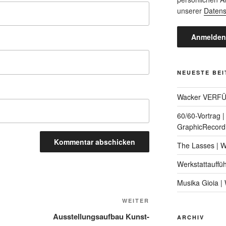
unserer
Datens
NEUESTE BE
Wacker VERF
60/60-Vortrag 
GraphicRecord
The Lasses | 
Werkstattauffü
Musika Gioia 
Nächster
WEITER
Beitrag
Ausstellungsaufbau Kunst-
ARCHIV