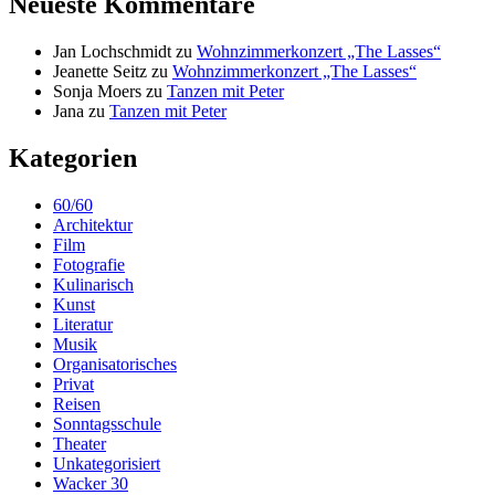
Neueste Kommentare
Jan Lochschmidt
zu
Wohnzimmerkonzert „The Lasses“
Jeanette Seitz
zu
Wohnzimmerkonzert „The Lasses“
Sonja Moers
zu
Tanzen mit Peter
Jana
zu
Tanzen mit Peter
Kategorien
60/60
Architektur
Film
Fotografie
Kulinarisch
Kunst
Literatur
Musik
Organisatorisches
Privat
Reisen
Sonntagsschule
Theater
Unkategorisiert
Wacker 30