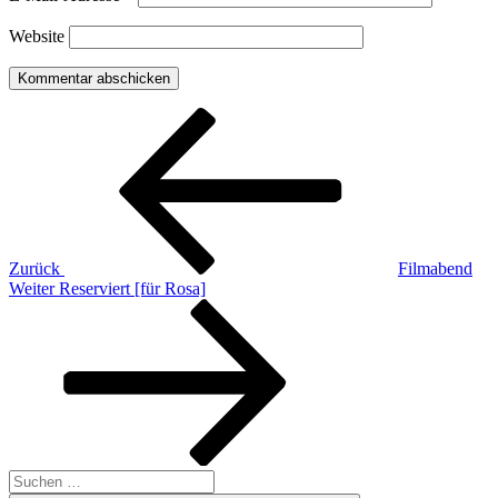
Website
Beitragsnavigation
Vorheriger
Beitrag
Zurück
Filmabend
Nächster
Weiter
Reserviert [für Rosa]
Beitrag
Suchen