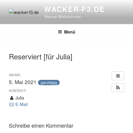
Zum
WACKER-F3.DE
Inhalt
Wacker Wohnzimmer
springen
Menü
Reserviert [für Julia]
WANN:
5. Mai 2021
ganztägig
KONTAKT:
Julia
E-Mail
Schreibe einen Kommentar