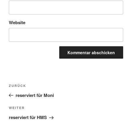
Website
Beitragsnavigation
Vorheriger
ZURÜCK
Beitrag
reserviert für Moni
Nächster
WEITER
Beitrag
reserviert für HMS