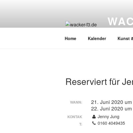
Zum
Inhalt
WAC
springen
Wacker Wo
Home
Kalender
Kunst &
Reserviert für J
21. Juni 2020 um
WANN:
22. Juni 2020 um
Jenny Jung
KONTAK
0160 4049435
T: