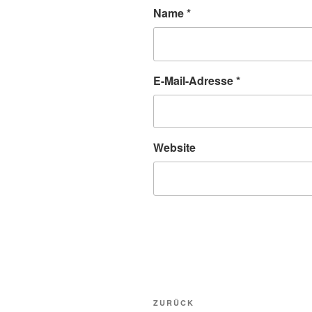
Name
*
E-Mail-Adresse
*
Website
Beitragsnavigation
Vorheriger
ZURÜCK