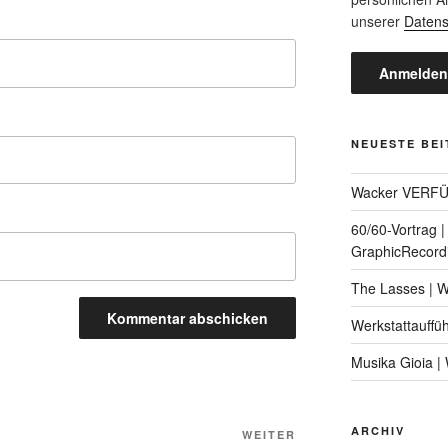
unserer
Datens
NEUESTE BE
Wacker VERF
60/60-Vortrag 
GraphicRecord
The Lasses | 
Werkstattauffü
Musika Gioia 
ARCHIV
Nächster
WEITER