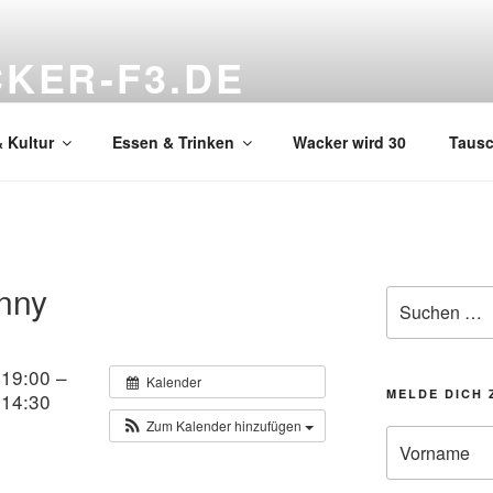
KER-F3.DE
hnzimmer
 Kultur
Essen & Trinken
Wacker wird 30
Taus
enny
Suchen
nach:
 19:00 –
Kalender
MELDE DICH 
 14:30
Zum Kalender hinzufügen