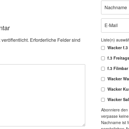
ntar
veröffentlicht.
Erforderliche Felder sind
Liste(n) auswä
Wacker f.3 
f.3 Freitag
f.3 Filmbar
Wacker Wa
Wacker Ku
Wacker Sa
Abonniere den 
verpasse keine
Nachname ist fr
persönlichen A