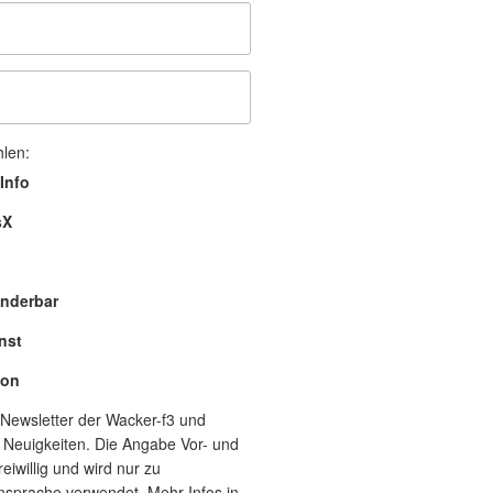
hlen:
Info
sX
nderbar
nst
lon
Newsletter der Wacker-f3 und
 Neuigkeiten. Die Angabe Vor- und
eiwillig und wird nur zu
nsprache verwendet. Mehr Infos in