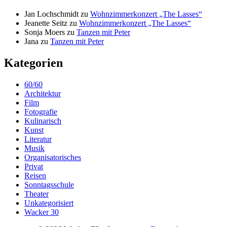
Jan Lochschmidt
zu
Wohnzimmerkonzert „The Lasses“
Jeanette Seitz
zu
Wohnzimmerkonzert „The Lasses“
Sonja Moers
zu
Tanzen mit Peter
Jana
zu
Tanzen mit Peter
Kategorien
60/60
Architektur
Film
Fotografie
Kulinarisch
Kunst
Literatur
Musik
Organisatorisches
Privat
Reisen
Sonntagsschule
Theater
Unkategorisiert
Wacker 30