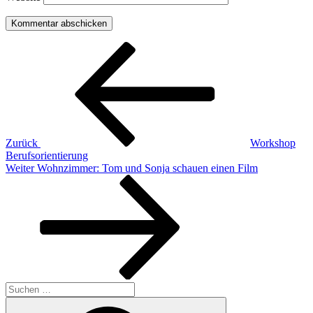
Beitragsnavigation
Vorheriger
Beitrag
Zurück
Workshop
Berufsorientierung
Nächster
Weiter
Wohnzimmer: Tom und Sonja schauen einen Film
Beitrag
Suchen
nach:
Suchen