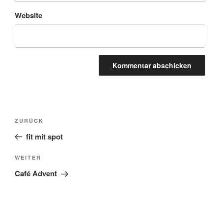
Website
Beitragsnavigation
Vorheriger
ZURÜCK
Beitrag
fit mit spot
Nächster
WEITER
Beitrag
Café Advent