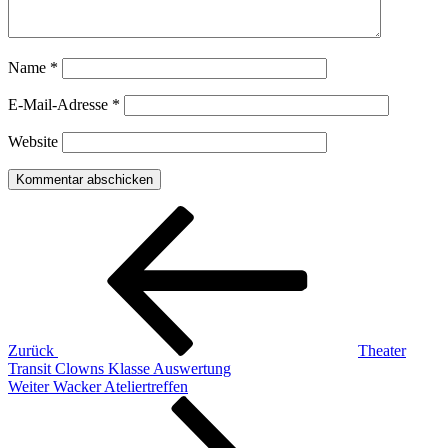
Name
*
E-Mail-Adresse
*
Website
Beitragsnavigation
Vorheriger
Beitrag
Zurück
Theater
Transit Clowns Klasse Auswertung
Nächster
Weiter
Wacker Ateliertreffen
Beitrag