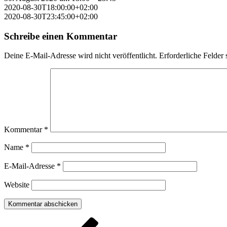
2020-08-30T18:00:00+02:00
2020-08-30T23:45:00+02:00
Schreibe einen Kommentar
Deine E-Mail-Adresse wird nicht veröffentlicht.
Erforderliche Felder 
Kommentar
*
Name
*
E-Mail-Adresse
*
Website
Beitragsnavigation
Vorheriger