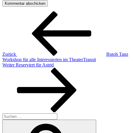
Beitragsnavigation
Vorheriger
Beitrag
Zurück
Butoh Tanz
Workshop für alle Interessierten im TheaterTransit
Nächster
Weiter
Reserviert für Astrid
Beitrag
Suchen
nach:
Suchen