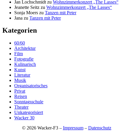
Jan Lochschmidt
zu
Wohnzimmerkonzert „The Lasses“
Jeanette Seitz
zu
Wohnzimmerkonzert „The Lasses“
Sonja Moers
zu
Tanzen mit Peter
Jana
zu
Tanzen mit Peter
Kategorien
60/60
Architektur
Film
Fotografie
Kulinarisch
Kunst
Literatur
Musik
Organisatorisches
Privat
Reisen
Sonntagsschule
Theater
Unkategorisiert
Wacker 30
© 2026 Wacker-F3 –
Impressum
–
Datenschutz