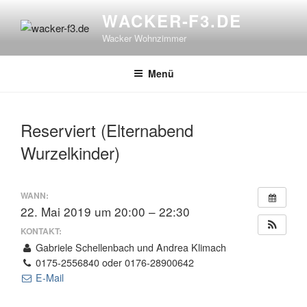
Zum
WACKER-F3.DE
Inhalt
Wacker Wohnzimmer
springen
Menü
Reserviert (Elternabend
Wurzelkinder)
WANN:
22. Mai 2019 um 20:00 – 22:30
KONTAKT:
Gabriele Schellenbach und Andrea Klimach
0175-2556840 oder 0176-28900642
E-Mail