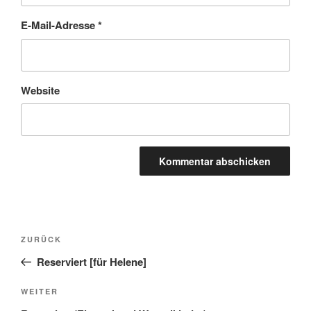
E-Mail-Adresse
*
Website
Beitragsnavigation
Vorheriger
ZURÜCK
Beitrag
Reserviert [für Helene]
Nächster
WEITER
Beitrag