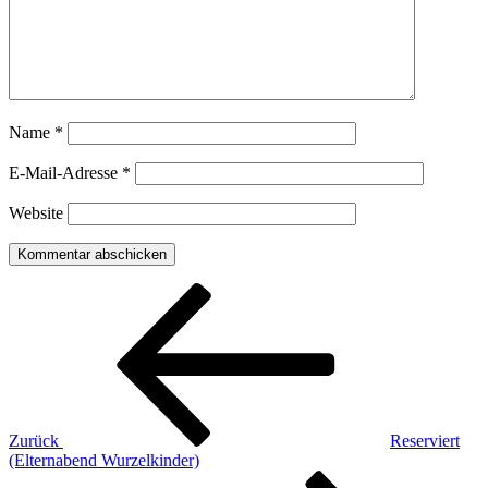
Name
*
E-Mail-Adresse
*
Website
Beitragsnavigation
Vorheriger
Beitrag
Zurück
Reserviert
(Elternabend Wurzelkinder)
Nächster