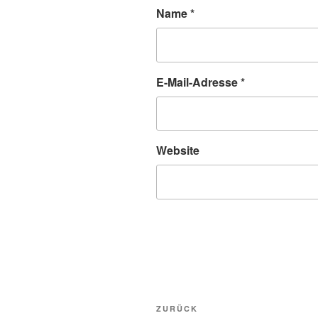
Name
*
E-Mail-Adresse
*
Website
Beitragsnavigation
Vorheriger
ZURÜCK