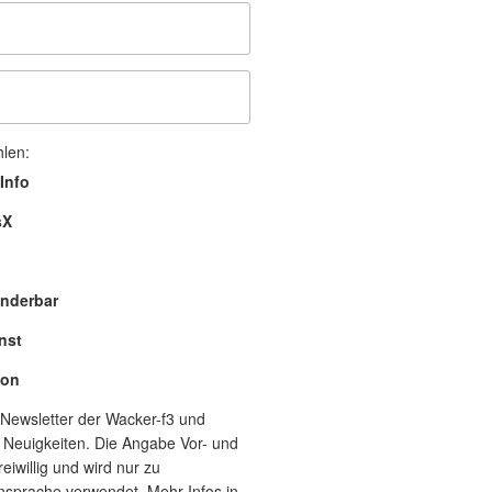
hlen:
Info
sX
nderbar
nst
lon
Newsletter der Wacker-f3 und
 Neuigkeiten. Die Angabe Vor- und
eiwillig und wird nur zu
nsprache verwendet. Mehr Infos in