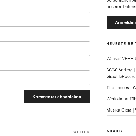
unserer
Datens
NEUESTE BE
Wacker VERF
60/60-Vortrag 
GraphicRecord
The Lasses | 
Werkstattauffü
Musika Gioia 
ARCHIV
Nächster
WEITER