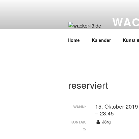
Zum
Inhalt
WAC
springen
Wacker Wo
Home
Kalender
Kunst &
reserviert
15. Oktober 2019
WANN:
– 23:45
Jörg
KONTAK
T: