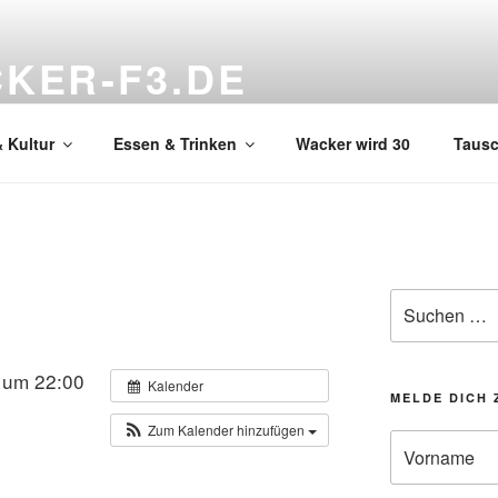
KER-F3.DE
hnzimmer
 Kultur
Essen & Trinken
Wacker wird 30
Taus
Suchen
nach:
 um 22:00
Kalender
MELDE DICH 
Zum Kalender hinzufügen