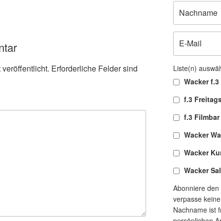
ntar
veröffentlicht.
Erforderliche Felder sind
Liste(n) auswä
Wacker f.3 
f.3 Freitag
f.3 Filmbar
Wacker Wa
Wacker Ku
Wacker Sa
Abonniere den 
verpasse keine
Nachname ist fr
persönlichen A