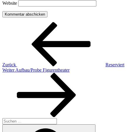
Website
Beitragsnavigation
Vorheriger
Beitrag
Zurück
Reserviert
Nächster
Weiter
Aufbau/Probe Figurentheater
Beitrag
Suchen
nach:
Suchen