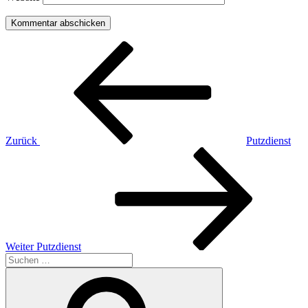
Beitragsnavigation
Vorheriger
Beitrag
Zurück
Putzdienst
Nächster
Beitrag
Weiter
Putzdienst
Suchen
nach:
Suchen