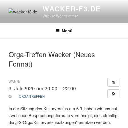
Zum
WACKER-F3.DE
Inhalt
Wacker Wohnzimmer
springen
Menü
Orga-Treffen Wacker (Neues
Format)
WANN:
3. Juli 2020 um 20:00 – 22:00
ORGA-TREFFEN
In der Sitzung des Kulturvereins am 6.3. haben wir uns auf
zwei neue Besprechungsformate verständigt, die zukünftig
die „f-3-Orga/Kulturvereinssitzungen“ ersetzen werden: