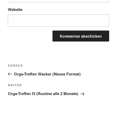
Website
Beitragsnavigation
Vorheriger
ZURÜCK
Beitrag
Orga-Treffen Wacker (Neues Format)
Nächster
WEITER
Beitrag
Orga-Treffen f3 (Routine alle 2 Monate)