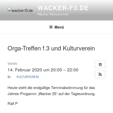
Zum
WACKER-F3.DE
Inhalt
Wacker Wohnzimmer
springen
Menü
Orga-Treffen f.3 und Kulturverein
WANN:
14. Februar 2020 um 20:00 – 22:00
KULTURVEREIN
Heute steht die endgültige Terminabstimmung für das
Jahres-Progamm „Wacker 25“ auf der Tagesordnung.
Ralf P