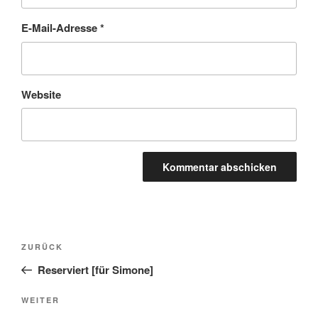
E-Mail-Adresse
*
Website
Beitragsnavigation
Vorheriger
ZURÜCK
Beitrag
Reserviert [für Simone]
Nächster
WEITER