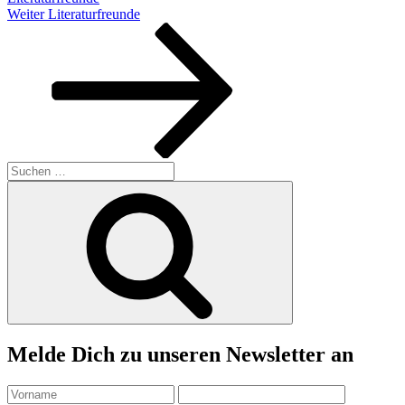
Nächster
Weiter
Literaturfreunde
Beitrag
Suchen
nach:
Suchen
Melde Dich zu unseren Newsletter an