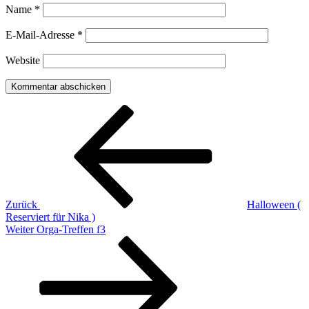
Name
*
E-Mail-Adresse
*
Website
Beitragsnavigation
Vorheriger
Beitrag
Zurück
Halloween (
Reserviert für Nika )
Nächster
Weiter
Orga-Treffen f3
Beitrag