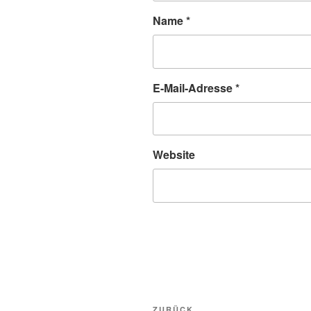
Name
*
E-Mail-Adresse
*
Website
Beitragsnavigation
ZURÜCK