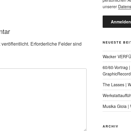
unserer
Datens
ntar
NEUESTE BE
veröffentlicht.
Erforderliche Felder sind
Wacker VERF
60/60-Vortrag 
GraphicRecord
The Lasses | 
Werkstattauffü
Musika Gioia 
ARCHIV