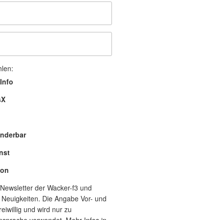
hlen:
Info
sX
nderbar
nst
lon
Newsletter der Wacker-f3 und
 Neuigkeiten. Die Angabe Vor- und
eiwillig und wird nur zu
nsprache verwendet. Mehr Infos in