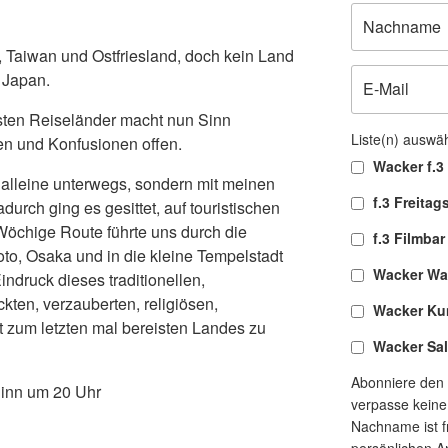
a, Taiwan und Ostfriesland, doch kein Land
e Japan.
vsten Reiseländer macht nun Sinn
Liste(n) auswä
en und Konfusionen offen.
Wacker f.3 
t alleine unterwegs, sondern mit meinen
f.3 Freitag
urch ging es gesittet, auf touristischen
öchige Route führte uns durch die
f.3 Filmbar
to, Osaka und in die kleine Tempelstadt
Wacker Wa
druck dieses traditionellen,
ückten, verzauberten, religiösen,
Wacker Ku
ht zum letzten mal bereisten Landes zu
Wacker Sa
Abonniere den 
ginn um 20 Uhr
verpasse keine
Nachname ist fr
persönlichen A