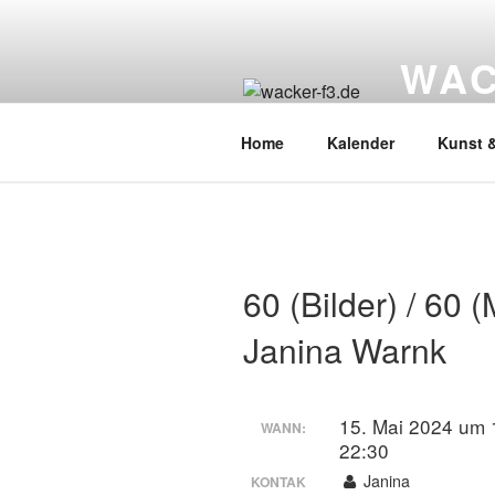
Zum
Inhalt
WAC
springen
Wacker Wo
Home
Kalender
Kunst &
60 (Bilder) / 60 
Janina Warnk
15. Mai 2024 um 
WANN:
22:30
Janina
KONTAK