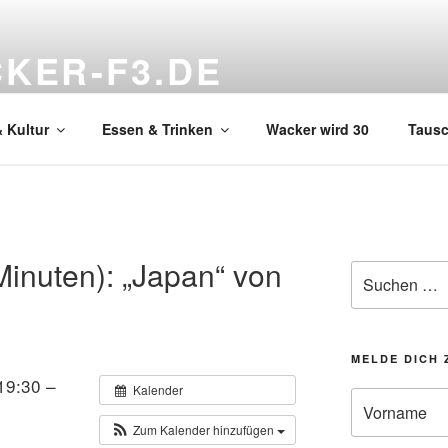
KER-F3.DE
hnzimmer
 Kultur
Essen & Trinken
Wacker wird 30
Taus
(Minuten): „Japan“ von
Suchen
nach:
MELDE DICH 
19:30 –
Kalender
Zum Kalender hinzufügen