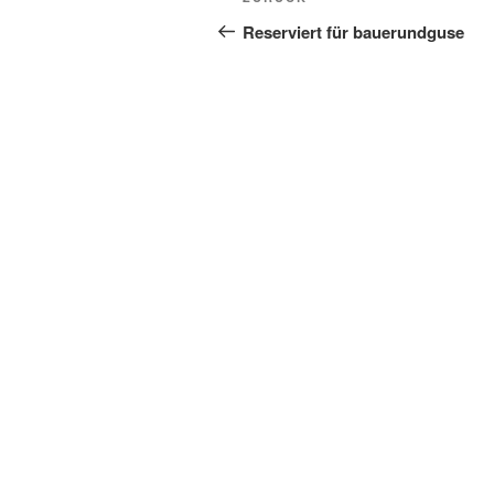
Vorheriger
Beitrag
Reserviert für bauerundguse