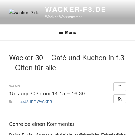
Zum
WACKER-F3.DE
Inhalt
Wacker Wohnzimmer
springen
Menü
Wacker 30 – Café und Kuchen in f.3
– Offen für alle
WANN:
15. Juni 2025 um 14:15 – 16:30
30 JAHRE WACKER
Schreibe einen Kommentar
Deine E-Mail-Adresse wird nicht veröffentlicht.
Erforderliche