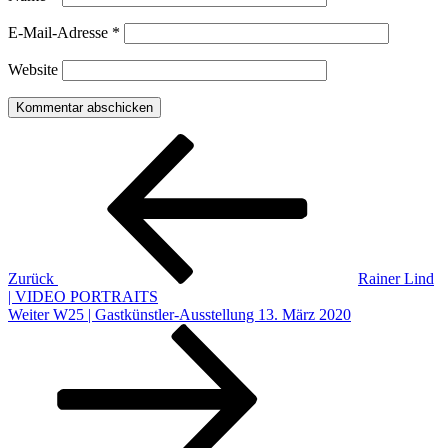
E-Mail-Adresse
*
Website
Beitragsnavigation
Vorheriger
Beitrag
Zurück
Rainer Lind
| VIDEO PORTRAITS
Nächster
Weiter
W25 | Gastkünstler-Ausstellung 13. März 2020
Beitrag