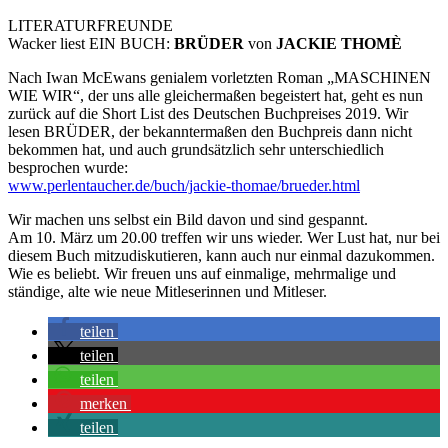
LITERATURFREUNDE
Wacker liest EIN BUCH:
BRÜDER
von
JACKIE THOMÈ
Nach Iwan McEwans genialem vorletzten Roman „MASCHINEN
WIE WIR“, der uns alle gleichermaßen begeistert hat, geht es nun
zurück auf die Short List des Deutschen Buchpreises 2019. Wir
lesen BRÜDER, der bekanntermaßen den Buchpreis dann nicht
bekommen hat, und auch grundsätzlich sehr unterschiedlich
besprochen wurde:
www.perlentaucher.de/buch/jackie-thomae/brueder.html
Wir machen uns selbst ein Bild davon und sind gespannt.
Am 10. März um 20.00 treffen wir uns wieder. Wer Lust hat, nur bei
diesem Buch mitzudiskutieren, kann auch nur einmal dazukommen.
Wie es beliebt. Wir freuen uns auf einmalige, mehrmalige und
ständige, alte wie neue Mitleserinnen und Mitleser.
teilen
teilen
teilen
merken
teilen