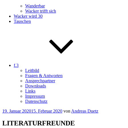
Wanderbar
Wacker trifft sich
Wacker wird 30
Tauschen
f.3
Leitbild
Fragen & Antworten
Ansprechpartner
Downloads
Links
Impressum
Datenschutz
Veröffentlicht
19. Januar 2020
15. Februar 2020
von
Andreas Duetz
am
LITERATURFREUNDE