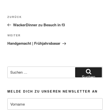
Beitragsnavigation
Vorheriger
ZURÜCK
Beitrag
WackerDinner zu Besuch in f3
Nächster
WEITER
Beitrag
Handgemacht | Frühjahrsbasar
Suchen
nach:
Suchen
MELDE DICH ZU UNSEREN NEWSLETTER AN