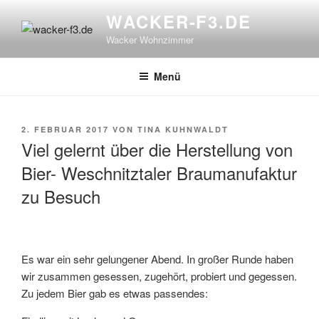
Zum
WACKER-F3.DE
Inhalt
Wacker Wohnzimmer
springen
Menü
VERÖFFENTLICHT
2. FEBRUAR 2017
VON
TINA KUHNWALDT
AM
Viel gelernt über die Herstellung von
Bier- Weschnitztaler Braumanufaktur
zu Besuch
Es war ein sehr gelungener Abend. In großer Runde haben
wir zusammen gesessen, zugehört, probiert und gegessen.
Zu jedem Bier gab es etwas passendes: