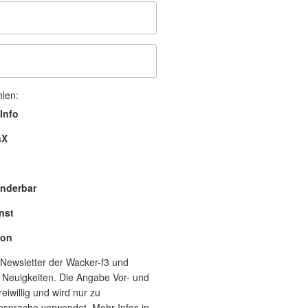
hlen:
Info
sX
nderbar
nst
lon
Newsletter der Wacker-f3 und
 Neuigkeiten. Die Angabe Vor- und
eiwillig und wird nur zu
nsprache verwendet. Mehr Infos in