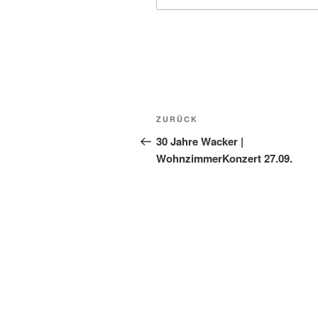
Beitragsnavigation
Vorheriger
ZURÜCK
Beitrag
30 Jahre Wacker |
WohnzimmerKonzert 27.09.