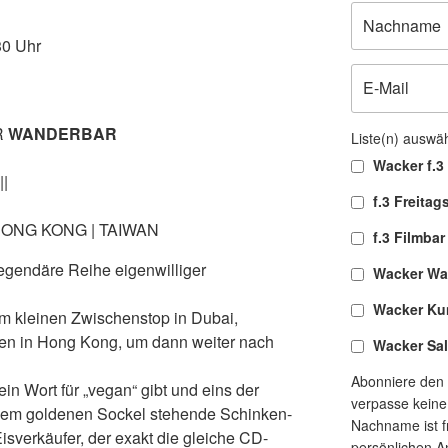
30 Uhr
R
WANDERBAR
Liste(n) auswä
Wacker f.3 
||
f.3 Freitag
ONG KONG | TAIWAN
f.3 Filmbar
legendäre Reihe eigenwilliger
Wacker Wa
Wacker Ku
em kleinen Zwischenstop in Dubai,
en in Hong Kong, um dann weiter nach
Wacker Sa
Abonniere den 
ein Wort für „vegan“ gibt und eins der
verpasse keine
inem goldenen Sockel stehende Schinken-
Nachname ist fr
n Eisverkäufer, der exakt die gleiche CD-
persönlichen A