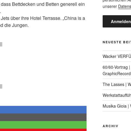
 dass Bettdecken und Betten generell ein
unserer
Datens
.
ets über ihre Hotel Terrasse. „China is a
nd die Jungen.
NEUESTE BE
||
Wacker VERF
60/60-Vortrag 
GraphicRecord
The Lasses | 
||
Werkstattauffü
Musika Gioia 
ARCHIV