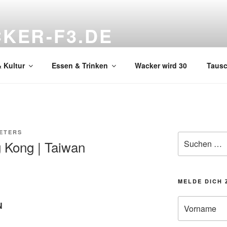
KER-F3.DE
hnzimmer
 Kultur
Essen & Trinken
Wacker wird 30
Taus
ETERS
Suchen
 Kong | Taiwan
nach:
MELDE DICH 
N