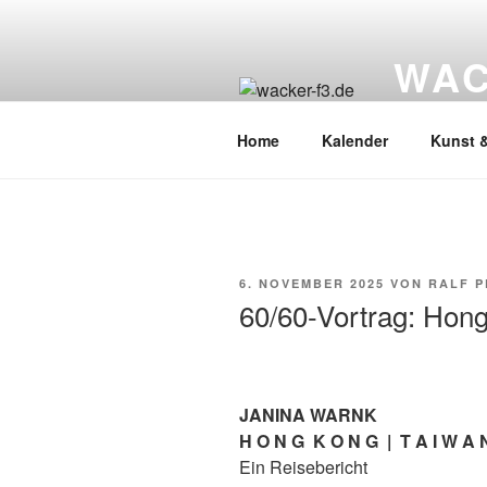
Zum
Inhalt
WAC
springen
Wacker Wo
Home
Kalender
Kunst &
VERÖFFENTLICHT
6. NOVEMBER 2025
VON
RALF P
AM
60/60-Vortrag: Hong
JANINA WARNK
H O N G K O N G | T A I W A 
Ein Reisebericht