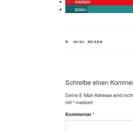
merken
teilen
KATEGORIEN
60/60
,
REISEN
Schreibe einen Komme
Deine E-Mail-Adresse wird nicht 
mit
*
markiert
Kommentar
*