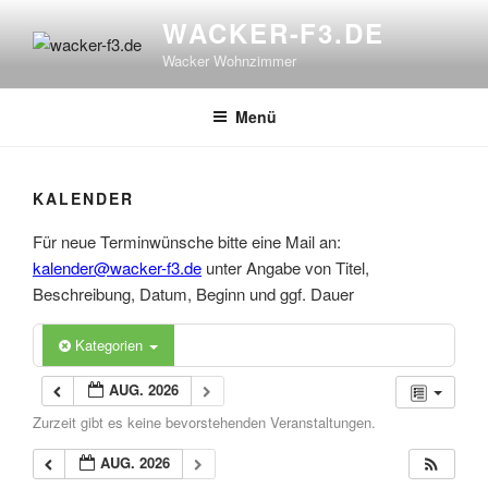
Zum
WACKER-F3.DE
Inhalt
Wacker Wohnzimmer
springen
Menü
KALENDER
Für neue Terminwünsche bitte eine Mail an:
kalender@wacker-f3.de
unter Angabe von Titel,
Beschreibung, Datum, Beginn und ggf. Dauer
Kategorien
AUG. 2026
Zurzeit gibt es keine bevorstehenden Veranstaltungen.
AUG. 2026