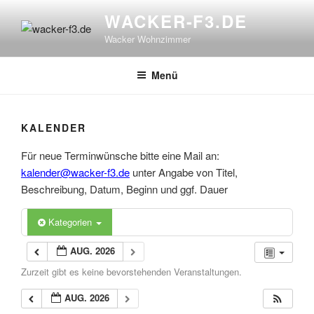
Zum
WACKER-F3.DE
Inhalt
Wacker Wohnzimmer
springen
Menü
KALENDER
Für neue Terminwünsche bitte eine Mail an:
kalender@wacker-f3.de
unter Angabe von Titel,
Beschreibung, Datum, Beginn und ggf. Dauer
Kategorien
AUG. 2026
Zurzeit gibt es keine bevorstehenden Veranstaltungen.
AUG. 2026