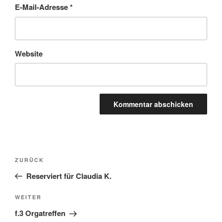
E-Mail-Adresse
*
Website
Beitragsnavigation
Vorheriger
ZURÜCK
Beitrag
Reserviert für Claudia K.
Nächster
WEITER
Beitrag
f.3 Orgatreffen