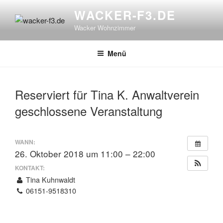
Zum
WACKER-F3.DE
Inhalt
Wacker Wohnzimmer
springen
Menü
Reserviert für Tina K. Anwaltverein
geschlossene Veranstaltung
WANN:
26. Oktober 2018 um 11:00 – 22:00
KONTAKT:
Tina Kuhnwaldt
06151-9518310