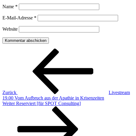
Name
*
E-Mail-Adresse
*
Website
Beitragsnavigation
Vorheriger
Beitrag
Zurück
Livestream
19.00 Vom Aufbruch aus der Apathie in Krisenzeiten
Nächster
Weiter
Reserviert [für SPOT Consulting]
Beitrag