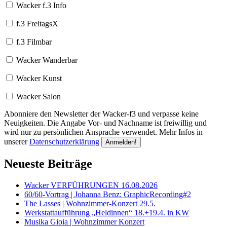
Wacker f.3 Info
f.3 FreitagsX
f.3 Filmbar
Wacker Wanderbar
Wacker Kunst
Wacker Salon
Abonniere den Newsletter der Wacker-f3 und verpasse keine
Neuigkeiten. Die Angabe Vor- und Nachname ist freiwillig und
wird nur zu persönlichen Ansprache verwendet. Mehr Infos in
unserer
Datenschutzerklärung
Neueste Beiträge
Wacker VERFÜHRUNGEN 16.08.2026
60/60-Vortrag | Johanna Benz: GraphicRecording#2
The Lasses | Wohnzimmer-Konzert 29.5.
Werkstattaufführung „Heldinnen“ 18.+19.4. in KW
Musika Gioia | Wohnzimmer Konzert