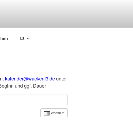
chen
f.3
an:
kalender@wacker-f3.de
unter
Beginn und ggf. Dauer
Woche