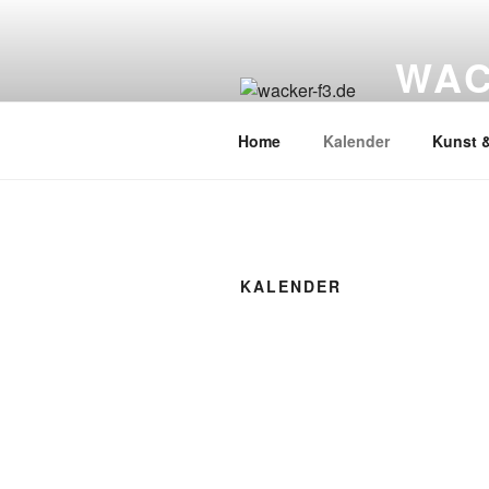
Zum
Inhalt
WAC
springen
Wacker Wo
Home
Kalender
Kunst &
KALENDER