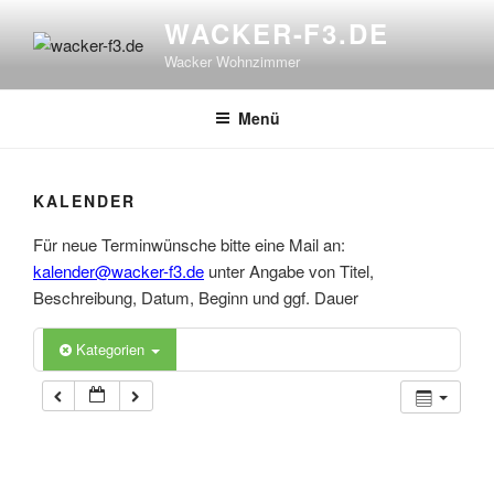
Zum
WACKER-F3.DE
Inhalt
Wacker Wohnzimmer
springen
Menü
KALENDER
Für neue Terminwünsche bitte eine Mail an:
kalender@wacker-f3.de
unter Angabe von Titel,
Beschreibung, Datum, Beginn und ggf. Dauer
Kategorien