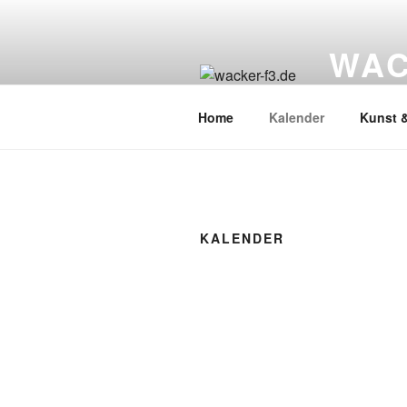
Zum
Inhalt
WAC
springen
Wacker Wo
Home
Kalender
Kunst &
KALENDER