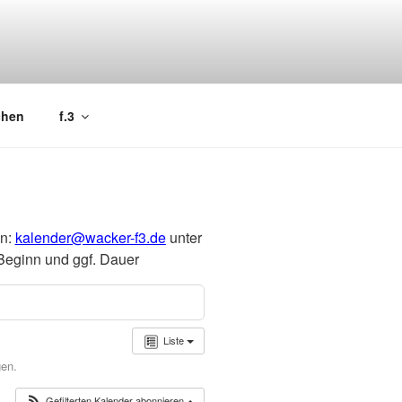
chen
f.3
an:
kalender@wacker-f3.de
unter
Beginn und ggf. Dauer
Liste
gen.
Gefilterten Kalender abonnieren