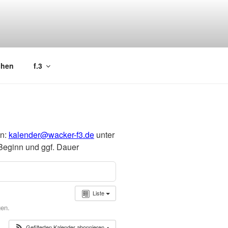
chen
f.3
an:
kalender@wacker-f3.de
unter
Beginn und ggf. Dauer
Liste
gen.
Gefilterten Kalender abonnieren