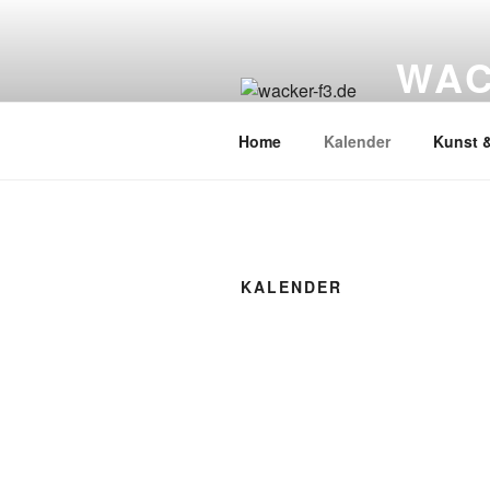
Zum
Inhalt
WAC
springen
Wacker Wo
Home
Kalender
Kunst &
KALENDER