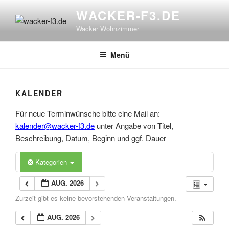
Zum
WACKER-F3.DE
Inhalt
Wacker Wohnzimmer
springen
Menü
KALENDER
Für neue Terminwünsche bitte eine Mail an:
kalender@wacker-f3.de
unter Angabe von Titel,
Beschreibung, Datum, Beginn und ggf. Dauer
Kategorien
AUG. 2026
Zurzeit gibt es keine bevorstehenden Veranstaltungen.
AUG. 2026