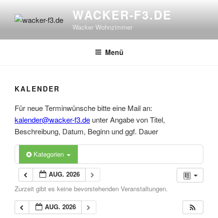
Zum
WACKER-F3.DE
Inhalt
Wacker Wohnzimmer
springen
Menü
KALENDER
Für neue Terminwünsche bitte eine Mail an:
kalender@wacker-f3.de
unter Angabe von Titel,
Beschreibung, Datum, Beginn und ggf. Dauer
Kategorien
AUG. 2026
Zurzeit gibt es keine bevorstehenden Veranstaltungen.
AUG. 2026