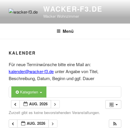
Zum
WACKER-F3.DE
Inhalt
Wacker Wohnzimmer
springen
Menü
KALENDER
Für neue Terminwünsche bitte eine Mail an:
kalender@wacker-f3.de
unter Angabe von Titel,
Beschreibung, Datum, Beginn und ggf. Dauer
Kategorien
AUG. 2026
Zurzeit gibt es keine bevorstehenden Veranstaltungen.
AUG. 2026