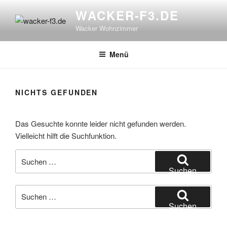
Zum
WACKER-F3.DE
Inhalt
Wacker Wohnzimmer
springen
Menü
NICHTS GEFUNDEN
Das Gesuchte konnte leider nicht gefunden werden.
Vielleicht hilft die Suchfunktion.
Suchen
nach:
Suchen
Suchen
nach:
Suchen